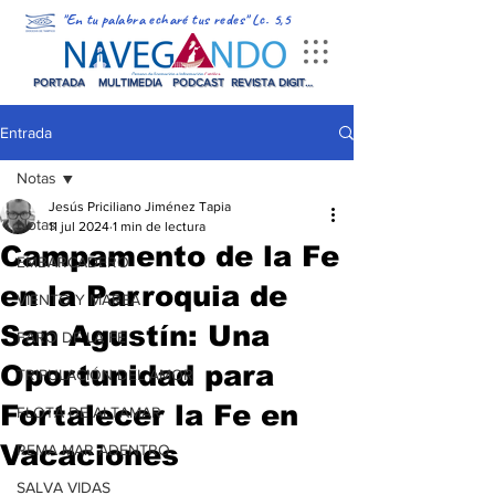
"En tu palabra echaré tus redes" Lc. 5,5
PORTADA
MULTIMEDIA
PODCAST
REVISTA DIGITAL
Entrada
Notas
Jesús Priciliano Jiménez Tapia
Notas
11 jul 2024
1 min de lectura
Campamento de la Fe
EMBARCADERO
en la Parroquia de
VIENTO Y MAREA
San Agustín: Una
FARO DE LA FE
Oportunidad para
TRIPULACIÓN DEL AMOR
Fortalecer la Fe en
FLOTA DE ALTAMAR
Vacaciones
REMA MAR ADENTRO
SALVA VIDAS