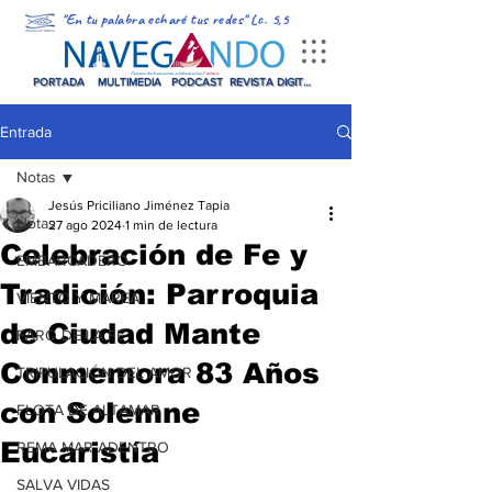
"En tu palabra echaré tus redes" Lc. 5,5
PORTADA
MULTIMEDIA
PODCAST
REVISTA DIGITAL
Entrada
Notas
Jesús Priciliano Jiménez Tapia
Notas
27 ago 2024
1 min de lectura
Celebración de Fe y
EMBARCADERO
Tradición: Parroquia
VIENTO Y MAREA
de Ciudad Mante
FARO DE LA FE
Conmemora 83 Años
TRIPULACIÓN DEL AMOR
con Solemne
FLOTA DE ALTAMAR
Eucaristía
REMA MAR ADENTRO
SALVA VIDAS