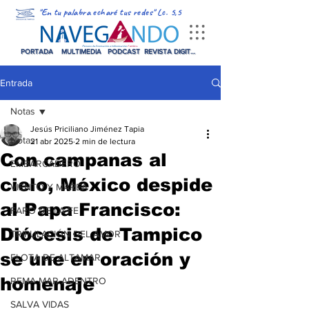
"En tu palabra echaré tus redes" Lc. 5,5
PORTADA
MULTIMEDIA
PODCAST
REVISTA DIGITAL
Entrada
Notas
Jesús Priciliano Jiménez Tapia
Notas
21 abr 2025
2 min de lectura
Con campanas al
EMBARCADERO
cielo, México despide
VIENTO Y MAREA
al Papa Francisco:
FARO DE LA FE
Diócesis de Tampico
TRIPULACIÓN DEL AMOR
se une en oración y
FLOTA DE ALTAMAR
homenaje
REMA MAR ADENTRO
SALVA VIDAS