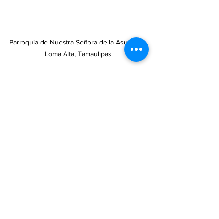
Parroquia de Nuestra Señora de la Asunción. 
Loma Alta, Tamaulipas
Diocesis de Tampico
VATICANO
PAPA
OBISPOS MEXICANOS
EMBARCADERO
FARO DE LA FE
Ver todo
Entradas recientes