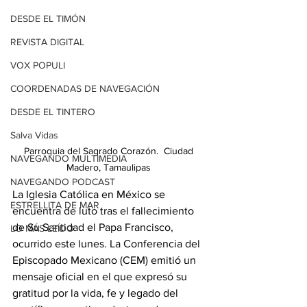
DESDE EL TIMÓN
REVISTA DIGITAL
VOX POPULI
COORDENADAS DE NAVEGACIÓN
DESDE EL TINTERO
Salva Vidas
Parroquia del Sagrado Corazón.  Ciudad 
NAVEGANDO MULTIMEDIA
Madero, Tamaulipas 
NAVEGANDO PODCAST
La Iglesia Católica en México se 
ESTRELLITA DE MAR
encuentra de luto tras el fallecimiento 
de Su Santidad el Papa Francisco, 
LO MÁS LEÍDO
ocurrido este lunes. La Conferencia del 
Episcopado Mexicano (CEM) emitió un 
mensaje oficial en el que expresó su 
gratitud por la vida, fe y legado del 