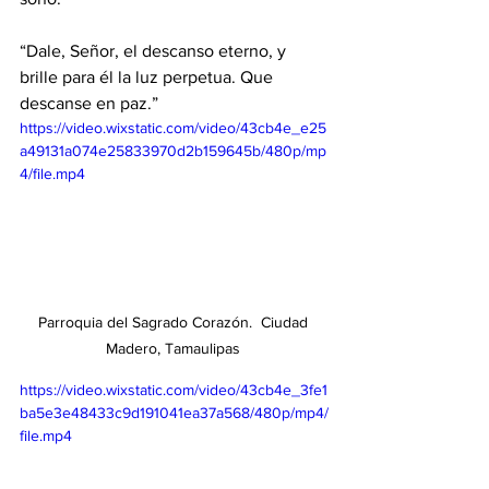
“Dale, Señor, el descanso eterno, y 
brille para él la luz perpetua. Que 
descanse en paz.”
https://video.wixstatic.com/video/43cb4e_e25
a49131a074e25833970d2b159645b/480p/mp
4/file.mp4
Parroquia del Sagrado Corazón.  Ciudad 
Madero, Tamaulipas 
https://video.wixstatic.com/video/43cb4e_3fe1
ba5e3e48433c9d191041ea37a568/480p/mp4/
file.mp4