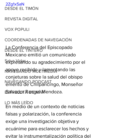
2Zg1x5aN
DESDE EL TIMÓN
REVISTA DIGITAL
VOX POPULI
COORDENADAS DE NAVEGACIÓN
La Conferencia del Episcopado 
DESDE EL TINTERO
Mexicano emitió un comunicado 
Salva Vidas
expresando su agradecimiento por el 
apoyo recibido y lamentando las 
NAVEGANDO MULTIMEDIA
conjeturas sobre la salud del obispo 
NAVEGANDO PODCAST
emérito de Chilpancingo, Monseñor 
Salvador Rangel Mendoza. 
ESTRELLITA DE MAR
LO MÁS LEÍDO
En medio de un contexto de noticias 
falsas y polarización, la conferencia 
exige una investigación objetiva y 
ecuánime para esclarecer los hechos y 
evitar la instrumentalización política del 