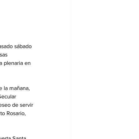
pasado sábado 
sas 
a plenaria en 
e la mañana, 
Secular 
seo de servir 
to Rosario, 
uerta Santa 