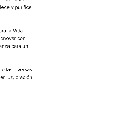
lece y purifica 
ara la Vida 
renovar con 
anza para un 
e las diversas 
r luz, oración 