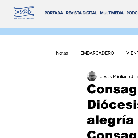
PORTADA
REVISTA DIGITAL
MULTIMEDIA
PODC
Notas
EMBARCADERO
VIEN
Jesús Priciliano Ji
FLOTA DE ALTAMAR
REMA
Consag
Diócesi
VOX POPULI
COORDENADA
alegría
NAVEGANDO MULTIMEDIA
Consag