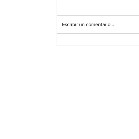
Escribir un comentario...
Con fe y esperanza,
inicia en la Diócesis de
Tampico la
peregrinación de la
réplica de la Virgen de
Guadalupe rumbo al
Jubileo Guadalupano de
2031
Suscríbete al Nav