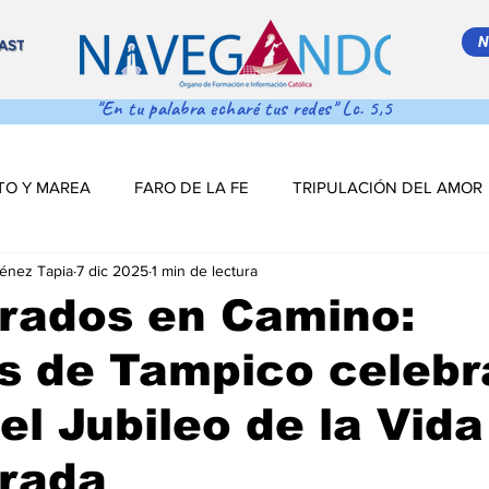
N
AST
"En tu palabra echaré tus redes" Lc. 5,5
TO Y MAREA
FARO DE LA FE
TRIPULACIÓN DEL AMOR
ménez Tapia
7 dic 2025
1 min de lectura
 MAR ADENTRO
SALVA VIDAS
DESDE EL TIMÓN
rados en Camino:
s de Tampico celebr
S DE NAVEGACIÓN
DESDE EL TINTERO
Salva Vidas
 el Jubileo de la Vida
NAVEGANDO PODCAST
ESTRELLITA DE MAR
LO MÁS
rada