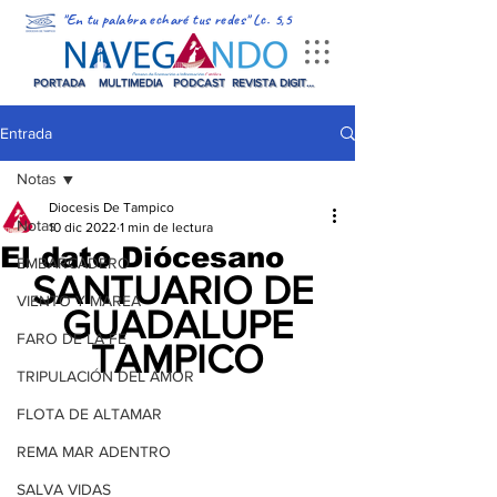
"En tu palabra echaré tus redes" Lc. 5,5
PORTADA
MULTIMEDIA
PODCAST
REVISTA DIGITAL
Entrada
Notas
Diocesis De Tampico
Notas
10 dic 2022
1 min de lectura
El dato Diócesano
EMBARCADERO
SANTUARIO DE 
VIENTO Y MAREA
GUADALUPE
FARO DE LA FE
TAMPICO
TRIPULACIÓN DEL AMOR
FLOTA DE ALTAMAR
REMA MAR ADENTRO
SALVA VIDAS