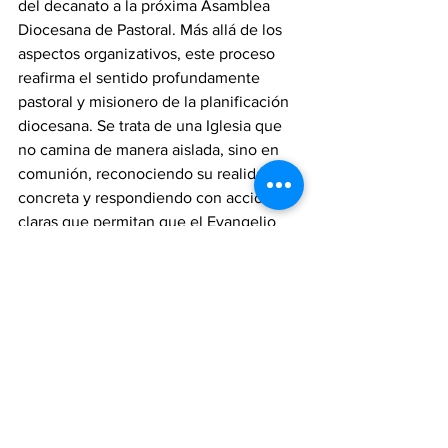
del decanato a la próxima Asamblea 
Diocesana de Pastoral. Más allá de los 
aspectos organizativos, este proceso 
reafirma el sentido profundamente 
pastoral y misionero de la planificación 
diocesana. Se trata de una Iglesia que 
no camina de manera aislada, sino en 
comunión, reconociendo su realidad 
concreta y respondiendo con acciones 
claras que permitan que el Evangelio 
llegue a todos.
Diocesis de Tampico
MONS. MARGARITO SALAZAR CÁRDENAS
2° Plan Diocesano de Pastoral
EMBARCADERO
LO MÁS LEÍDO