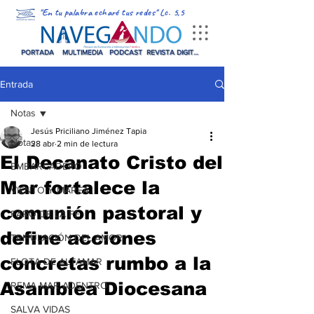
"En tu palabra echaré tus redes" Lc. 5,5
PORTADA
MULTIMEDIA
PODCAST
REVISTA DIGITAL
Entrada
Notas
Jesús Priciliano Jiménez Tapia
Notas
28 abr
2 min de lectura
El Decanato Cristo del
EMBARCADERO
Mar fortalece la
VIENTO Y MAREA
comunión pastoral y
FARO DE LA FE
define acciones
TRIPULACIÓN DEL AMOR
concretas rumbo a la
FLOTA DE ALTAMAR
Asamblea Diocesana
REMA MAR ADENTRO
SALVA VIDAS