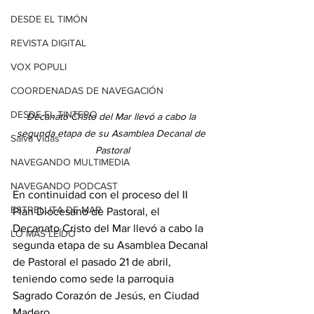
DESDE EL TIMÓN
REVISTA DIGITAL
VOX POPULI
COORDENADAS DE NAVEGACIÓN
DESDE EL TINTERO
Decanato Cristo del Mar llevó a cabo la 
segunda etapa de su Asamblea Decanal de 
Salva Vidas
Pastoral
NAVEGANDO MULTIMEDIA
NAVEGANDO PODCAST
En continuidad con el proceso del II 
ESTRELLITA DE MAR
Plan Diocesano de Pastoral, el 
Decanato Cristo del Mar llevó a cabo la 
LO MÁS LEÍDO
segunda etapa de su Asamblea Decanal 
de Pastoral el pasado 21 de abril, 
teniendo como sede la parroquia 
Sagrado Corazón de Jesús, en Ciudad 
Madero.