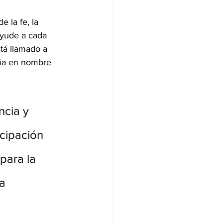
 la fe, la 
ayude a cada 
stá llamado a 
eña en nombre 
cia y 
icipación 
para la 
a 