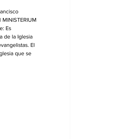
rancisco 
UM MINISTERIUM 
e: Es 
a de la Iglesia 
vangelistas. El 
glesia que se 