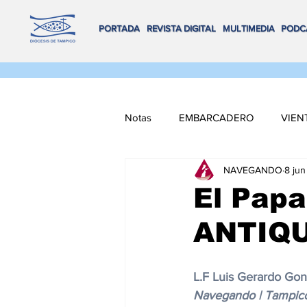
PORTADA
REVISTA DIGITAL
MULTIMEDIA
PODC
Notas
EMBARCADERO
VIEN
NAVEGANDO
8 jun
FLOTA DE ALTAMAR
REMA
El Papa
ANTIQ
VOX POPULI
COORDENADA
L.F Luis Gerardo Go
NAVEGANDO MULTIMEDIA
Navegando | Tampic