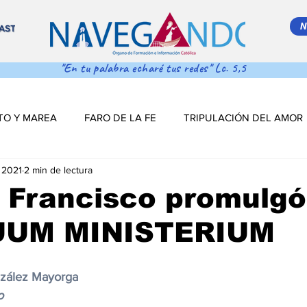
N
AST
"En tu palabra echaré tus redes" Lc. 5,5
TO Y MAREA
FARO DE LA FE
TRIPULACIÓN DEL AMOR
 2021
2 min de lectura
 MAR ADENTRO
SALVA VIDAS
DESDE EL TIMÓN
 Francisco promulgó
UUM MINISTERIUM
S DE NAVEGACIÓN
DESDE EL TINTERO
Salva Vidas
nzález Mayorga 
NAVEGANDO PODCAST
ESTRELLITA DE MAR
LO MÁS
o 