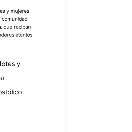
res y mujeres 
a comunidad 
, que reciban 
adores atentos 
otes y 
ea 
stólico.