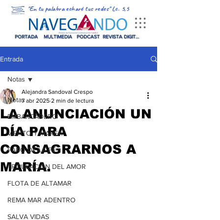
"En tu palabra echaré tus redes" Lc. 5,5
PORTADA
MULTIMEDIA
PODCAST
REVISTA DIGITAL
Entrada
Notas
Alejandra Sandoval Crespo
Notas
7 abr 2025
2 min de lectura
LA ANUNCIACIÓN UN
EMBARCADERO
DÍA PARA
VIENTO Y MAREA
CONSAGRARNOS A
FARO DE LA FE
MARÍA.
TRIPULACIÓN DEL AMOR
FLOTA DE ALTAMAR
REMA MAR ADENTRO
SALVA VIDAS