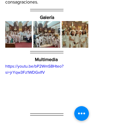
consagraciones.
Galería
Multimedia
https://youtu.be/bP2WmS8Hteo?
si=jrYqw3Fz1WDGxlfV
DIÓCESIS DE TAMPICO
Vox Populi