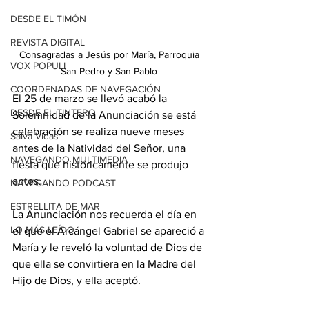
DESDE EL TIMÓN
REVISTA DIGITAL
Consagradas a Jesús por María, Parroquia 
VOX POPULI
San Pedro y San Pablo 
COORDENADAS DE NAVEGACIÓN
El 25 de marzo se llevó acabó la 
DESDE EL TINTERO
Solemnidad de la Anunciación se está 
celebración se realiza nueve meses 
Salva Vidas
antes de la Natividad del Señor, una 
NAVEGANDO MULTIMEDIA
fiesta que históricamente se produjo 
antes.
NAVEGANDO PODCAST
ESTRELLITA DE MAR
La Anunciación nos recuerda el día en 
LO MÁS LEÍDO
el que el Arcángel Gabriel se apareció a 
María y le reveló la voluntad de Dios de 
que ella se convirtiera en la Madre del 
Hijo de Dios, y ella aceptó. 