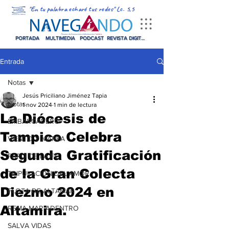
"En tu palabra echaré tus redes" Lc. 5,5
PORTADA
MULTIMEDIA
PODCAST
REVISTA DIGITAL
Entrada
Notas
Jesús Priciliano Jiménez Tapia
Notas
1 nov 2024
1 min de lectura
La Diócesis de
EMBARCADERO
Tampico Celebra
VIENTO Y MAREA
Segunda Gratificación
FARO DE LA FE
de la Gran Colecta
TRIPULACIÓN DEL AMOR
Diezmo 2024 en
FLOTA DE ALTAMAR
Altamira.
REMA MAR ADENTRO
SALVA VIDAS