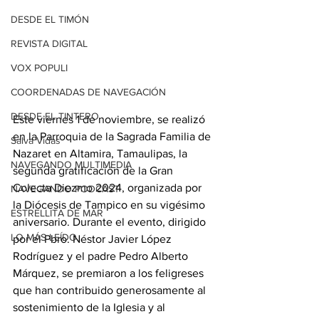
DESDE EL TIMÓN
REVISTA DIGITAL
VOX POPULI
COORDENADAS DE NAVEGACIÓN
DESDE EL TINTERO
Este viernes 1 de noviembre, se realizó 
en la Parroquia de la Sagrada Familia de 
Salva Vidas
Nazaret en Altamira, Tamaulipas, la 
NAVEGANDO MULTIMEDIA
segunda gratificación de la Gran 
Colecta Diezmo 2024, organizada por 
NAVEGANDO PODCAST
la Diócesis de Tampico en su vigésimo 
ESTRELLITA DE MAR
aniversario. Durante el evento, dirigido 
LO MÁS LEÍDO
por el Pbro. Néstor Javier López 
Rodríguez y el padre Pedro Alberto 
Márquez, se premiaron a los feligreses 
que han contribuido generosamente al 
sostenimiento de la Iglesia y al 