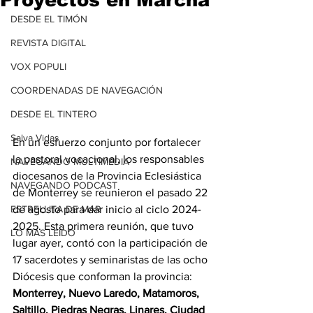
DESDE EL TIMÓN
REVISTA DIGITAL
VOX POPULI
COORDENADAS DE NAVEGACIÓN
DESDE EL TINTERO
Salva Vidas
En un esfuerzo conjunto por fortalecer 
la pastoral vocacional, los responsables 
NAVEGANDO MULTIMEDIA
diocesanos de la Provincia Eclesiástica 
NAVEGANDO PODCAST
de Monterrey se reunieron el pasado 22 
de agosto para dar inicio al ciclo 2024-
ESTRELLITA DE MAR
2025. Esta primera reunión, que tuvo 
LO MÁS LEÍDO
lugar ayer, contó con la participación de 
17 sacerdotes y seminaristas de las ocho 
Diócesis que conforman la provincia: 
Monterrey, Nuevo Laredo, Matamoros, 
Saltillo, Piedras Negras, Linares, Ciudad 