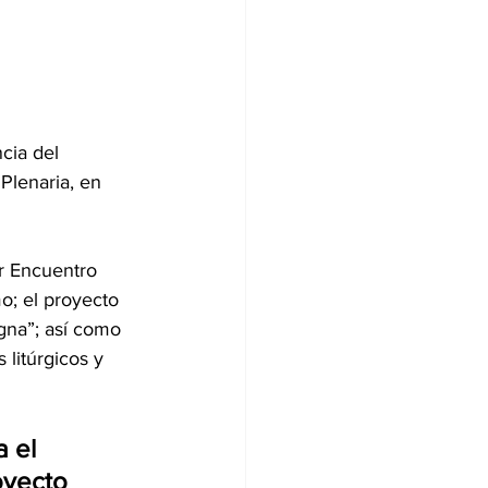
Plenaria, en 
o; el proyecto 
gna”; así como 
litúrgicos y 
 el 
oyecto 