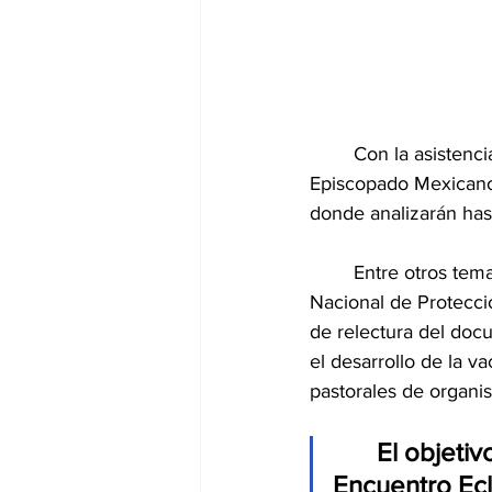
	Con la asistencia de más de 130 obispos conectados en línea, la Conferencia del 
Episcopado Mexicano 
donde analizarán hast
	Entre otros temas a abordarse en esta Asamblea Plenaria, serán: el Primer Encuentro 
Nacional de Protecció
de relectura del doc
el desarrollo de la v
pastorales de organi
El objetiv
Encuentro Ecl