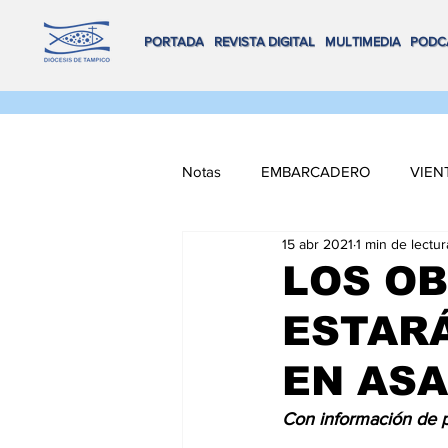
PORTADA
REVISTA DIGITAL
MULTIMEDIA
PODC
Notas
EMBARCADERO
VIEN
15 abr 2021
1 min de lectur
FLOTA DE ALTAMAR
REMA
LOS OB
ESTARÁ
VOX POPULI
COORDENADA
EN AS
NAVEGANDO MULTIMEDIA
Con información de p