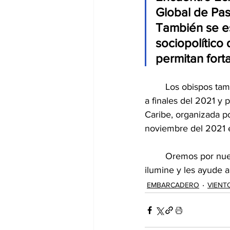
Global de Pas
También se es
sociopolítico 
permitan forta
	Los obispos también se prepararán para vivir el Encuentro Eclesial de la CEM a realizarse 
a finales del 2021 y 
Caribe, organizada p
noviembre del 2021 
	Oremos por nuestros obispos en esta importante semana. Que el Espíritu Santo les 
ilumine y les ayude a
EMBARCADERO
VIENT