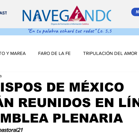
N
AST
"En tu palabra echaré tus redes" Lc. 5,5
TO Y MAREA
FARO DE LA FE
TRIPULACIÓN DEL AMOR
a
 MAR ADENTRO
SALVA VIDAS
DESDE EL TIMÓN
ISPOS DE MÉXICO
N REUNIDOS EN LÍ
S DE NAVEGACIÓN
DESDE EL TINTERO
Salva Vidas
AMBLEA PLENARIA
NAVEGANDO PODCAST
ESTRELLITA DE MAR
LO MÁS
astoral21