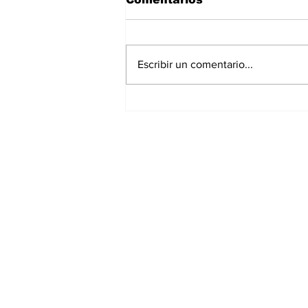
Escribir un comentario...
Con fe y esperanza,
inicia en la Diócesis de
Tampico la
peregrinación de la
réplica de la Virgen de
Guadalupe rumbo al
Jubileo Guadalupano de
2031
Suscríbete al Nav