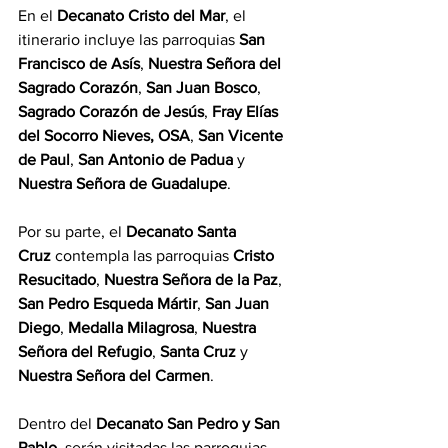
En el 
Decanato Cristo del Mar
, el 
itinerario incluye las parroquias 
San 
Francisco de Asís
, 
Nuestra Señora del 
Sagrado Corazón
, 
San Juan Bosco
, 
Sagrado Corazón de Jesús
, 
Fray Elías 
del Socorro Nieves, OSA
, 
San Vicente 
de Paul
, 
San Antonio de Padua
 y 
Nuestra Señora de Guadalupe
.
Por su parte, el 
Decanato Santa 
Cruz
 contempla las parroquias 
Cristo 
Resucitado
, 
Nuestra Señora de la Paz
, 
San Pedro Esqueda Mártir
, 
San Juan 
Diego
, 
Medalla Milagrosa
, 
Nuestra 
Señora del Refugio
, 
Santa Cruz
 y 
Nuestra Señora del Carmen
.
Dentro del 
Decanato San Pedro y San 
Pablo
, serán visitadas las parroquias 