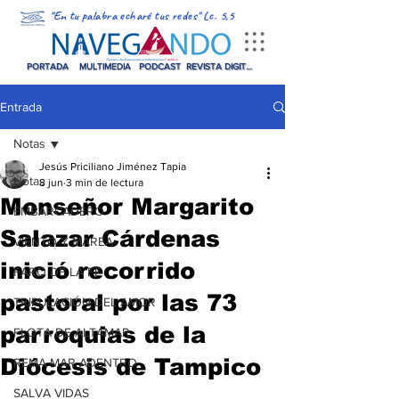
"En tu palabra echaré tus redes" Lc. 5,5
PORTADA
MULTIMEDIA
PODCAST
REVISTA DIGITAL
Entrada
Notas
Jesús Priciliano Jiménez Tapia
Notas
8 jun
3 min de lectura
Monseñor Margarito
EMBARCADERO
Salazar Cárdenas
VIENTO Y MAREA
inició recorrido
FARO DE LA FE
pastoral por las 73
TRIPULACIÓN DEL AMOR
parroquias de la
FLOTA DE ALTAMAR
Diócesis de Tampico
REMA MAR ADENTRO
SALVA VIDAS