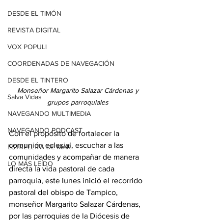
DESDE EL TIMÓN
REVISTA DIGITAL
VOX POPULI
COORDENADAS DE NAVEGACIÓN
DESDE EL TINTERO
Monseñor Margarito Salazar Cárdenas y 
Salva Vidas
grupos parroquiales 
NAVEGANDO MULTIMEDIA
NAVEGANDO PODCAST
Con el propósito de fortalecer la 
comunión eclesial, escuchar a las 
ESTRELLITA DE MAR
comunidades y acompañar de manera 
LO MÁS LEÍDO
directa la vida pastoral de cada 
parroquia, este lunes inició el recorrido 
pastoral del obispo de Tampico, 
monseñor Margarito Salazar Cárdenas, 
por las parroquias de la Diócesis de 