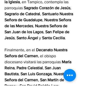
la Iglesia
, en Tampico, contempla las 
parroquias 
Sagrado Corazón de Jesús
, 
Sagrario de Catedral
, 
Santuario Nuestra 
Señora de Guadalupe
, 
Nuestra Señora 
de las Mercedes
, 
Nuestra Señora de 
San Juan de los Lagos
, 
San Felipe de 
Jesús
, 
Santo Ángel
 y 
Santa Cecilia
.
Finalmente, en el 
Decanato Nuestra 
Señora del Carmen
, el obispo 
diocesano visitará las parroquias 
María 
Reina
, 
Padre Celestial
, 
San Juan 
Bautista
, 
San Luis Gonzaga
, 
Nuestra 
Señora del Carmen
, 
San Martín de 
Porres
 y 
San David Roldán Lara
.
Estas visitas se insertan en la misión 
propia del obispo como pastor de la 
Iglesia particular, llamado a confirmar 