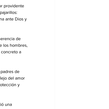
r providente 
jarillos: 
na ante Dios y 
herencia de 
e los hombres, 
 concreto a 
 padres de 
lejo del amor 
otección y 
ió una 