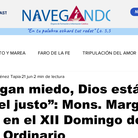
N
AST
"En tu palabra echaré tus redes" Lc. 5,5
TO Y MAREA
FARO DE LA FE
TRIPULACIÓN DEL AMOR
ménez Tapia
21 jun
2 min de lectura
 MAR ADENTRO
SALVA VIDAS
DESDE EL TIMÓN
gan miedo, Dios est
el justo”: Mons. Marg
S DE NAVEGACIÓN
DESDE EL TINTERO
Salva Vidas
 en el XII Domingo d
NAVEGANDO PODCAST
ESTRELLITA DE MAR
LO MÁS
Ordinario