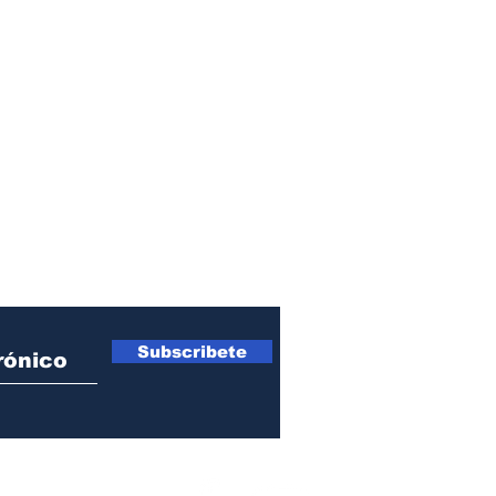
fortalecer la comunión
eclesial.
egando
EMBARCAD
ACREDITA
EDICIONES
Subscribete