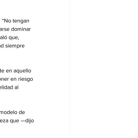
: “No tengan 
jarse dominar 
aló que, 
ad siempre 
e en aquello 
ner en riesgo 
lidad al 
 modelo de 
teza que —dijo