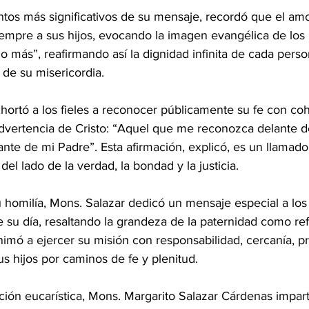
os más significativos de su mensaje, recordó que el amo
mpre a sus hijos, evocando la imagen evangélica de los pa
 más”, reafirmando así la dignidad infinita de cada perso
 de su misericordia.
hortó a los fieles a reconocer públicamente su fe con co
advertencia de Cristo: “Aquel que me reconozca delante d
nte de mi Padre”. Esta afirmación, explicó, es un llamado
l lado de la verdad, la bondad y la justicia.
su homilía, Mons. Salazar dedicó un mensaje especial a los
e su día, resaltando la grandeza de la paternidad como ref
imó a ejercer su misión con responsabilidad, cercanía, pr
s hijos por caminos de fe y plenitud.
ación eucarística, Mons. Margarito Salazar Cárdenas impart