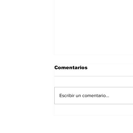
Comentarios
Escribir un comentario...
Con fe y esperanza,
inicia en la Diócesis de
Tampico la
peregrinación de la