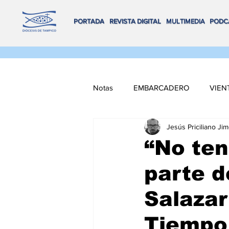
PORTADA
REVISTA DIGITAL
MULTIMEDIA
PODC
Notas
EMBARCADERO
VIEN
Jesús Priciliano Ji
FLOTA DE ALTAMAR
REMA
“No ten
parte d
VOX POPULI
COORDENADA
Salazar
NAVEGANDO MULTIMEDIA
Tiempo 