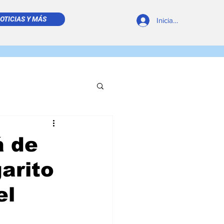
OTICIAS Y MÁS
Iniciar sesión
REVISTA DIGITAL
á de
arito
el
 LEÍDO