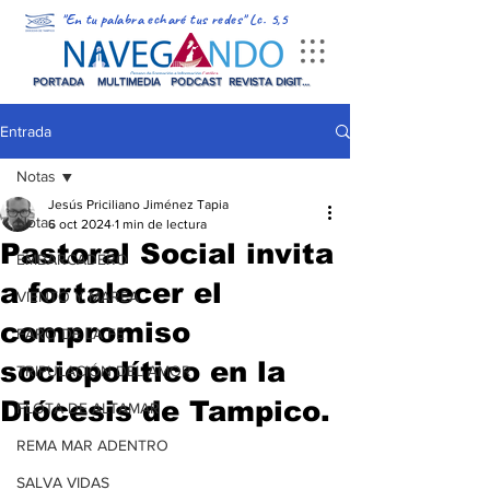
"En tu palabra echaré tus redes" Lc. 5,5
PORTADA
MULTIMEDIA
PODCAST
REVISTA DIGITAL
Entrada
Notas
Jesús Priciliano Jiménez Tapia
Notas
6 oct 2024
1 min de lectura
Pastoral Social invita
EMBARCADERO
a fortalecer el
VIENTO Y MAREA
compromiso
FARO DE LA FE
sociopolítico en la
TRIPULACIÓN DEL AMOR
Diócesis de Tampico.
FLOTA DE ALTAMAR
REMA MAR ADENTRO
SALVA VIDAS