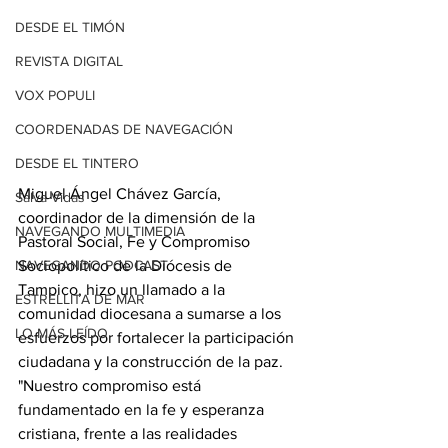
DESDE EL TIMÓN
REVISTA DIGITAL
VOX POPULI
COORDENADAS DE NAVEGACIÓN
DESDE EL TINTERO
Miguel Ángel Chávez García, 
Salva Vidas
coordinador de la dimensión de la 
NAVEGANDO MULTIMEDIA
Pastoral Social, Fe y Compromiso 
Sociopolítico de la Diócesis de 
NAVEGANDO PODCAST
Tampico, hizo un llamado a la 
ESTRELLITA DE MAR
comunidad diocesana a sumarse a los 
LO MÁS LEÍDO
esfuerzos por fortalecer la participación 
ciudadana y la construcción de la paz. 
"Nuestro compromiso está 
fundamentado en la fe y esperanza 
cristiana, frente a las realidades 