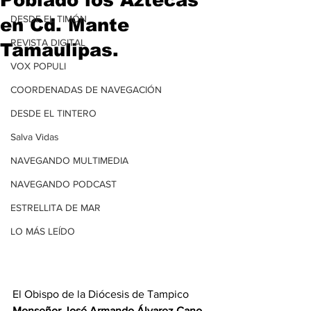
DESDE EL TIMÓN
en Cd. Mante
REVISTA DIGITAL
Tamaulipas.
VOX POPULI
COORDENADAS DE NAVEGACIÓN
DESDE EL TINTERO
Salva Vidas
NAVEGANDO MULTIMEDIA
NAVEGANDO PODCAST
ESTRELLITA DE MAR
LO MÁS LEÍDO
El Obispo de la Diócesis de Tampico 
Monseñor José Armando Álvarez Cano, 