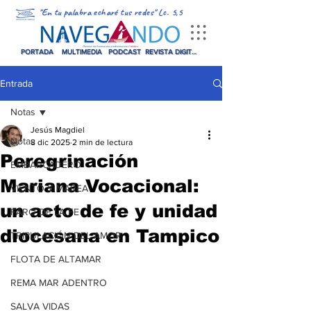
"En tu palabra echaré tus redes" Lc. 5,5
PORTADA
MULTIMEDIA
PODCAST
REVISTA DIGITAL
Entrada
Notas
Jesús Magdiel
Notas
8 dic 2025
2 min de lectura
Peregrinación
EMBARCADERO
Mariana Vocacional:
VIENTO Y MAREA
un acto de fe y unidad
FARO DE LA FE
diocesana en Tampico
TRIPULACIÓN DEL AMOR
FLOTA DE ALTAMAR
REMA MAR ADENTRO
SALVA VIDAS