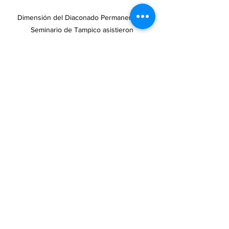
Dimensión del Diaconado Permanente y 
Seminario de Tampico asistieron
Diocesis de Tampico
Seminario de Tampico
EMBARCADERO
Ver todo
Entradas recientes