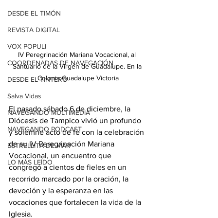
DESDE EL TIMÓN
REVISTA DIGITAL
VOX POPULI
IV Peregrinación Mariana Vocacional, al 
COORDENADAS DE NAVEGACIÓN
Santuario de la Virgen de Guadalupe. En la 
Colonia Guadalupe Victoria
DESDE EL TINTERO
Salva Vidas
El pasado sábado 6 de diciembre, la 
NAVEGANDO MULTIMEDIA
Diócesis de Tampico vivió un profundo 
NAVEGANDO PODCAST
y solemne acto de fe con la celebración 
de su IV Peregrinación Mariana 
ESTRELLITA DE MAR
Vocacional, un encuentro que 
LO MÁS LEÍDO
congregó a cientos de fieles en un 
recorrido marcado por la oración, la 
devoción y la esperanza en las 
vocaciones que fortalecen la vida de la 
Iglesia.