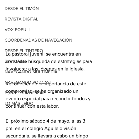
DESDE EL TIMÓN
REVISTA DIGITAL
VOX POPULI
COORDENADAS DE NAVEGACIÓN
DESDE EL TINTERO
La pastoral juvenil se encuentra en 
constante búsqueda de estrategias para 
Salva Vidas
involucrar a los jóvenes en la Iglesia. 
NAVEGANDO MULTIMEDIA
NAVEGANDO PODCAST
Reconociendo la importancia de este 
compromiso, se ha organizado un 
ESTRELLITA DE MAR
evento especial para recaudar fondos y 
LO MÁS LEÍDO
continuar con esta labor.
El próximo sábado 4 de mayo, a las 3 
pm, en el colegio Águila división 
secundaria, se llevará a cabo un bingo 