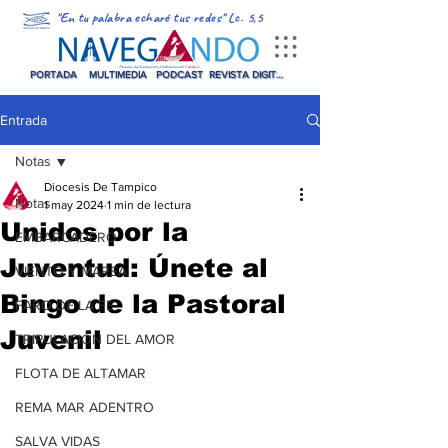
"En tu palabra echaré tus redes" Lc. 5,5
PORTADA
MULTIMEDIA
PODCAST
REVISTA DIGITAL
Entrada
Notas
Diocesis De Tampico
Notas
1 may 2024
1 min de lectura
Unidos por la
EMBARCADERO
Juventud: Únete al
VIENTO Y MAREA
Bingo de la Pastoral
FARO DE LA FE
Juvenil
TRIPULACIÓN DEL AMOR
FLOTA DE ALTAMAR
REMA MAR ADENTRO
SALVA VIDAS