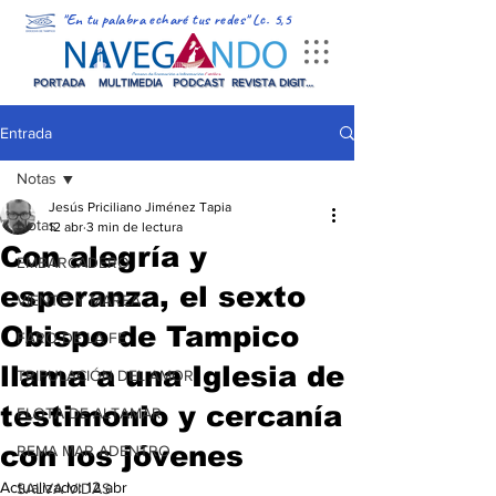
"En tu palabra echaré tus redes" Lc. 5,5
PORTADA
MULTIMEDIA
PODCAST
REVISTA DIGITAL
Entrada
Notas
Jesús Priciliano Jiménez Tapia
Notas
12 abr
3 min de lectura
Con alegría y
EMBARCADERO
esperanza, el sexto
VIENTO Y MAREA
Obispo de Tampico
FARO DE LA FE
llama a una Iglesia de
TRIPULACIÓN DEL AMOR
testimonio y cercanía
FLOTA DE ALTAMAR
con los jóvenes
REMA MAR ADENTRO
Actualizado:
12 abr
SALVA VIDAS