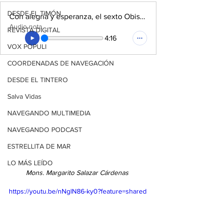
DESDE EL TIMÓN
Con alegría y esperanza, el sexto Obispo de Tampico llama a una Iglesia de testimonio y cercanía con los jóvenes
Audio nota
REVISTA DIGITAL
4:16
VOX POPULI
COORDENADAS DE NAVEGACIÓN
DESDE EL TINTERO
Salva Vidas
NAVEGANDO MULTIMEDIA
NAVEGANDO PODCAST
ESTRELLITA DE MAR
LO MÁS LEÍDO
Mons. Margarito Salazar Cárdenas 
https://youtu.be/nNglN86-ky0?feature=shared