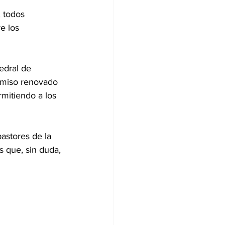
 todos 
e los 
edral de 
omiso renovado 
rmitiendo a los 
astores de la 
 que, sin duda, 