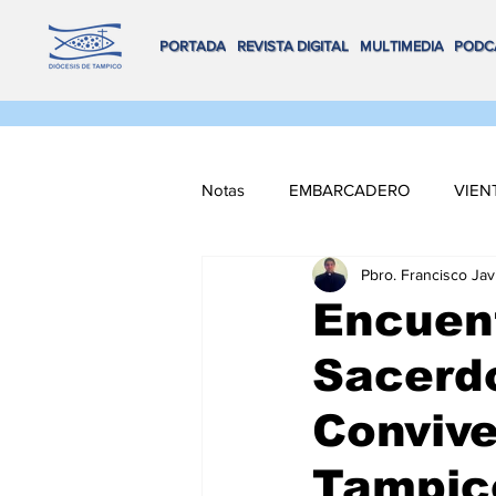
PORTADA
REVISTA DIGITAL
MULTIMEDIA
PODC
Notas
EMBARCADERO
VIEN
Pbro. Francisco Jav
FLOTA DE ALTAMAR
REMA
Encuent
Sacerdo
VOX POPULI
COORDENADA
Convive
NAVEGANDO MULTIMEDIA
Tampic