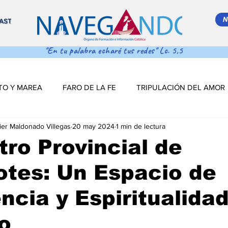
N
AST
"En tu palabra echaré tus redes" Lc. 5,5
TO Y MAREA
FARO DE LA FE
TRIPULACIÓN DEL AMOR
ier Maldonado Villegas
20 may 2024
1 min de lectura
 MAR ADENTRO
SALVA VIDAS
DESDE EL TIMÓN
ro Provincial de
tes: Un Espacio de
S DE NAVEGACIÓN
DESDE EL TINTERO
Salva Vidas
ncia y Espiritualida
NAVEGANDO PODCAST
ESTRELLITA DE MAR
LO MÁS
o