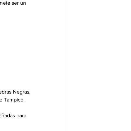
mete ser un 
edras Negras, 
de Tampico.
señadas para 