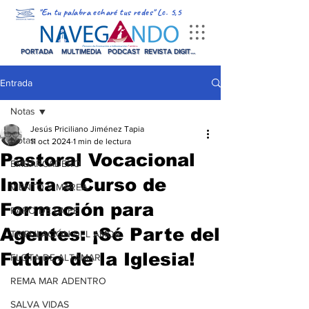
"En tu palabra echaré tus redes" Lc. 5,5
PORTADA
MULTIMEDIA
PODCAST
REVISTA DIGITAL
Entrada
Notas
Jesús Priciliano Jiménez Tapia
Notas
11 oct 2024
1 min de lectura
Pastoral Vocacional
EMBARCADERO
Invita a Curso de
VIENTO Y MAREA
Formación para
FARO DE LA FE
Agentes: ¡Sé Parte del
TRIPULACIÓN DEL AMOR
Futuro de la Iglesia!
FLOTA DE ALTAMAR
REMA MAR ADENTRO
SALVA VIDAS