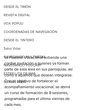
DESDE EL TIMÓN
REVISTA DIGITAL
VOX POPULI
COORDENADAS DE NAVEGACIÓN
DESDE EL TINTERO
Salva Vidas
NAVEGANDO MULTIMEDIA
La Pastoral Vocacional extiende una 
cordial invitación a quienes ya forman 
NAVEGANDO PODCAST
parte de esta área en sus parroquias, así 
ESTRELLITA DE MAR
como a aquellos que desean integrarse. 
Con el objetivo de fortalecer el 
LO MÁS LEÍDO
acompañamiento vocacional, se abrirá 
un curso de formación de 8 sesiones, 
programadas para el último viernes de 
cada mes.