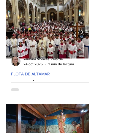
Los catequistas del Decanato Cristo del
Mar
Mar celebraron su posada en la
Parroquia San Vicente de Paul,
viviendo un espacio de fraternidad,
oración y convivencia para esperar con
alegría el nacimiento del Niño Jesús y
renovar su compromiso de anunciar a
Cristo desde la catequesis.
karmina Morales Velarde
24 oct 2025
2 min de lectura
FLOTA DE ALTAMAR
LA DIÓCESIS DE
TAMPICO CELEBRA EM
JUBILEO DE LOS
MONAGUILLOS
La iglesia del Sagrado Corazón de
Jesús de Cd. Madero, Tamaulipas fue la
sede para el encuentro del Jubileo de
Monaguillos 2025 realizado por parte