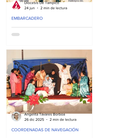
Diocesis De Tampico
24 jun
2 min de lectura
EMBARCADERO
Diócesis de Tampico
celebrará clausura del
ciclo 2026 de
Catequesis y
Diócesis de Tampico celebrará clausura
graduación de
del ciclo 2026 de Catequesis y
CEFOCAT
graduación de CEFOCAT
Angelita Tavares Borboa
26 dic 2025
2 min de lectura
COORDENADAS DE NAVEGACIÓN