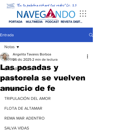
"En tu palabra echaré tus redes" Lc. 5,5
PORTADA
MULTIMEDIA
PODCAST
REVISTA DIGITAL
Entrada
Notas
Angelita Tavares Borboa
Notas
26 dic 2025
2 min de lectura
Las posadas y
EMBARCADERO
pastorela se vuelven
VIENTO Y MAREA
anuncio de fe
FARO DE LA FE
TRIPULACIÓN DEL AMOR
FLOTA DE ALTAMAR
REMA MAR ADENTRO
SALVA VIDAS