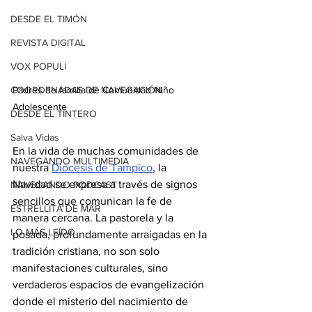
DESDE EL TIMÓN
REVISTA DIGITAL
VOX POPULI
COORDENADAS DE NAVEGACIÓN
Padres de familia de Comunidad Niño 
Adolescente
DESDE EL TINTERO
Salva Vidas
En la vida de muchas comunidades de 
NAVEGANDO MULTIMEDIA
nuestra 
Diócesis de Tampico
, la 
Navidad se expresa a través de signos 
NAVEGANDO PODCAST
sencillos que comunican la fe de 
ESTRELLITA DE MAR
manera cercana. La pastorela y la 
LO MÁS LEÍDO
posada, profundamente arraigadas en la 
tradición cristiana, no son solo 
manifestaciones culturales, sino 
verdaderos espacios de evangelización 
donde el misterio del nacimiento de 