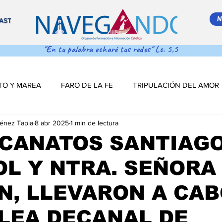
N
AST
"En tu palabra echaré tus redes" Lc. 5,5
TO Y MAREA
FARO DE LA FE
TRIPULACIÓN DEL AMOR
ménez Tapia
8 abr 2025
1 min de lectura
 MAR ADENTRO
SALVA VIDAS
DESDE EL TIMÓN
ECANATOS SANTIAG
L Y NTRA. SEÑORA
S DE NAVEGACIÓN
DESDE EL TINTERO
Salva Vidas
, LLEVARON A CAB
NAVEGANDO PODCAST
ESTRELLITA DE MAR
LO MÁS
LEA DECANAL DE