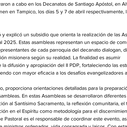
evaron a cabo en los Decanatos de Santiago Apóstol, en Al
men en Tampico, los días 5 y 7 de abril respectivamente, 
ó y explicó un subsidio que orienta la realización de las 
al 2025. Estas asambleas representan un espacio de com
epresentantes de cada parroquia del decanato dialogan, di
ión misionera según su realidad. La finalidad es asumir 
a difusión y apropiación del II PDP, fortaleciendo las est
iendo con mayor eficacia a los desafíos evangelizadores a
o, proporciona orientaciones detalladas para la preparació
sambleas. En estas Asambleas se desarrollaron diferente
ión al Santísimo Sacramento, la reflexión comunitaria, el 
ión en el Espíritu como metodología para el discernimient
e Pastoral es el responsable de coordinar este evento, a
e ministros ordenados, vida consagrada y laicos. Con esta i