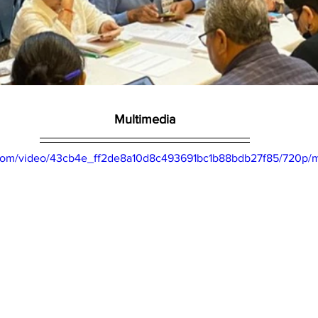
Multimedia
ic.com/video/43cb4e_ff2de8a10d8c493691bc1b88bdb27f85/720p/m