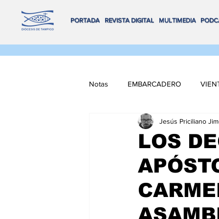
PORTADA
REVISTA DIGITAL
MULTIMEDIA
PODC
Notas
EMBARCADERO
VIEN
Jesús Priciliano Ji
FLOTA DE ALTAMAR
REMA
LOS D
APÓSTO
VOX POPULI
COORDENADA
CARMEN
NAVEGANDO MULTIMEDIA
ASAMB