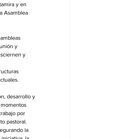
tamira y en 
la Asamblea 
Asambleas 
unión y 
sciernen y 
ructuras 
ctuales.
n, desarrollo y 
s momentos 
trabajo por 
o pastoral.
segurando la 
niciativa, la 