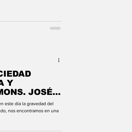
CIEDAD
A Y
MONS. JOSÉ
LVAREZ CANO
n este día la gravedad del
do, nos encontramos en una