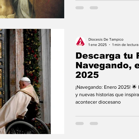
Diocesis De Tampico
1 ene 2025
1 min de lectura
Descarga tu 
Navegando, e
2025
¡Navegando: Enero 2025! 🌟 Inicia el año con fe, esperanza
y nuevas historias que inspir
acontecer diocesano