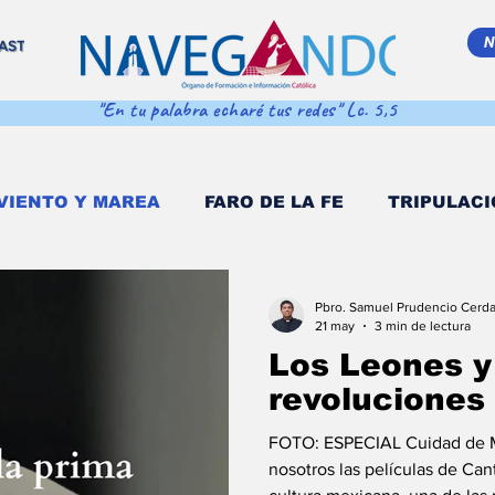
N
AST
"En tu palabra echaré tus redes" Lc. 5,5
VIENTO Y MAREA
FARO DE LA FE
TRIPULACI
EMA MAR ADENTRO
SALVA VIDAS
DESDE EL
Pbro. Samuel Prudencio Cerd
21 may
3 min de lectura
Los Leones y
 POPULI
COORDENADAS DE NAVEGACIÓN
D
revoluciones
FOTO: ESPECIAL Cuidad de Mé
O MULTIMEDIA
NAVEGANDO PODCAST
EST
nosotros las películas de Cantinflas son referencia de la