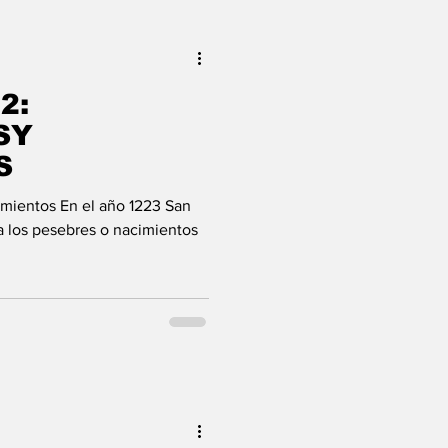
2:
SY
S
imientos En el año 1223 San
 a los pesebres o nacimientos