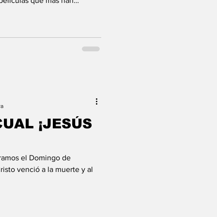
 películas que más han
n relación con la iglesia
64), en este película se nos
ño pueblo donde ante la
ote recién salido del
rtir con el padre
onocimientos, una de las
ra
CUAL ¡JESÚS
bramos el Domingo de
risto venció a la muerte y al