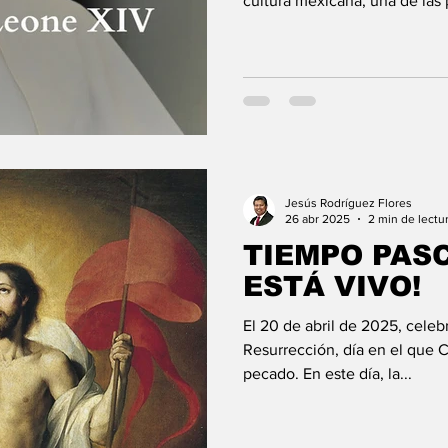
cultura mexicana, una de las
marcado la visión de México e
católica es “ el padrecito” (19
reflejan la vida de un peque
aparición de un nuevo sacerd
seminario se dispone a compa
experimentado sus amplios c
Jesús Rodríguez Flores
26 abr 2025
2 min de lectu
TIEMPO PAS
ESTÁ VIVO!
El 20 de abril de 2025, cele
Resurrección, día en el que C
pecado. En este día, la...