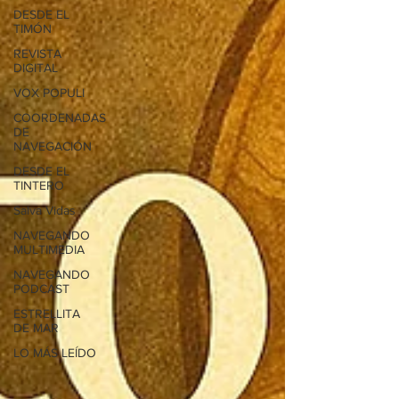
DESDE EL
TIMÓN
REVISTA
DIGITAL
VOX POPULI
COORDENADAS
DE
NAVEGACIÓN
DESDE EL
TINTERO
Salva Vidas
NAVEGANDO
MULTIMEDIA
NAVEGANDO
PODCAST
ESTRELLITA
DE MAR
LO MÁS LEÍDO