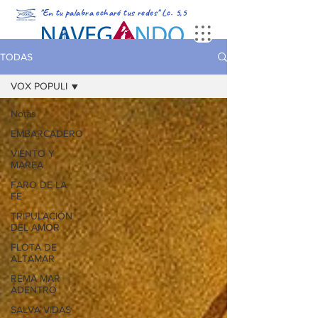
"En tu palabra echaré tus redes" Lc. 5,5
PORTADA
MULTIMEDIA
PODCAST
REVISTA DIGITAL
TODAS
VOX POPULI
Notas
EMBARCADERO
VIENTO Y
MAREA
FARO DE LA
FE
TRIPULACIÓN
DEL AMOR
FLOTA DE
ALTAMAR
REMA MAR
ADENTRO
SALVA VIDAS