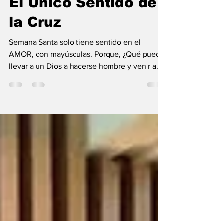
Amor Incondicional:
El Único Sentido de
la Cruz
Semana Santa solo tiene sentido en el
AMOR, con mayúsculas. Porque, ¿Qué puede
llevar a un Dios a hacerse hombre y venir a
salvarnos? ¡Solo el AMOR! Ese AMOR
incondicional que tiene por cada uno de
nosotros. Un Dios que caminó sin separarse
de la Cruz, desde Belén hasta Gólgota... Un
Dios que quiso llorar, experimentar la
soledad, la traición de los amigos, el
abandono de quienes AMABA, el miedo y el
extremo del dolor y la crueldad escondida en
el corazón del hombre. Un Di