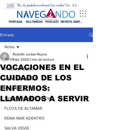
"En tu palabra echaré tus redes" Lc. 5,5
PORTADA
MULTIMEDIA
PODCAST
REVISTA DIGITAL
Entrada
Notas
Rodolfo Jordan Reyna
Notas
1 abr 2025
1 min de lectura
VOCACIONES EN EL
EMBARCADERO
CUIDADO DE LOS
VIENTO Y MAREA
ENFERMOS:
FARO DE LA FE
LLAMADOS A SERVIR
TRIPULACIÓN DEL AMOR
FLOTA DE ALTAMAR
REMA MAR ADENTRO
SALVA VIDAS