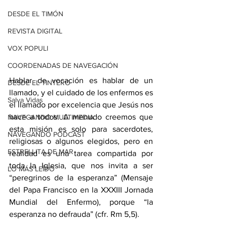
DESDE EL TIMÓN
REVISTA DIGITAL
VOX POPULI
COORDENADAS DE NAVEGACIÓN
Hablar de vocación es hablar de un 
DESDE EL TINTERO
llamado, y el cuidado de los enfermos es 
Salva Vidas
el llamado por excelencia que Jesús nos 
hace a todos. A menudo creemos que 
NAVEGANDO MULTIMEDIA
esta misión es solo para sacerdotes, 
NAVEGANDO PODCAST
religiosas o algunos elegidos, pero en 
ESTRELLITA DE MAR
realidad es una tarea compartida por 
toda la Iglesia, que nos invita a ser 
LO MÁS LEÍDO
“peregrinos de la esperanza” (Mensaje 
del Papa Francisco en la XXXIII Jornada 
Mundial del Enfermo), porque “la 
esperanza no defrauda” (cfr. Rm 5,5).