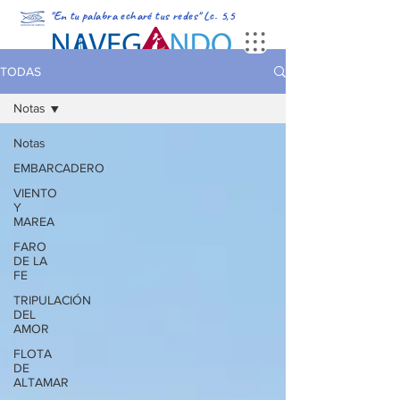
"En tu palabra echaré tus redes" Lc. 5,5
PORTADA
MULTIMEDIA
PODCAST
REVISTA DIGITAL
TODAS
Notas
Notas
EMBARCADERO
VIENTO
Y
MAREA
FARO
DE LA
FE
TRIPULACIÓN
DEL
AMOR
FLOTA
DE
ALTAMAR