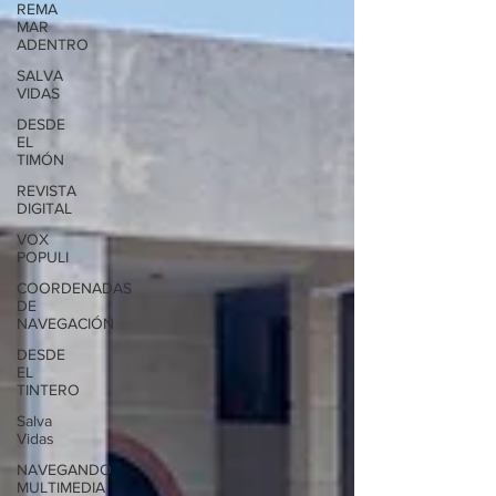
REMA
MAR
ADENTRO
SALVA
VIDAS
DESDE
EL
TIMÓN
REVISTA
DIGITAL
VOX
POPULI
COORDENADAS
DE
NAVEGACIÓN
DESDE
EL
TINTERO
Salva
Vidas
NAVEGANDO
MULTIMEDIA