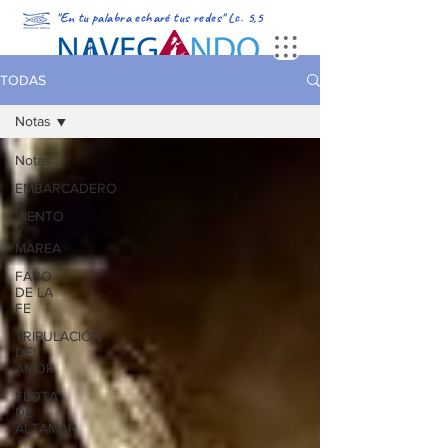
"En tu palabra echaré tus redes" Lc. 5,5
PORTADA
MULTIMEDIA
PODCAST
REVISTA DIGITAL
TODAS
Notas
Notas
EMBARCADERO
VIENTO
Y
MAREA
FARO
DE LA
FE
TRIPULACIÓN
DEL
AMOR
FLOTA
DE
ALTAMAR