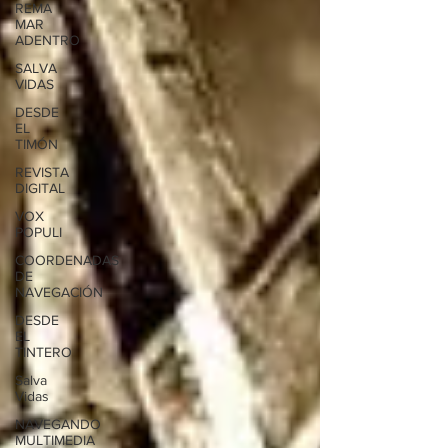
REMA
MAR
ADENTRO
SALVA
VIDAS
DESDE
EL
TIMÓN
REVISTA
DIGITAL
VOX
POPULI
COORDENADAS
DE
NAVEGACIÓN
DESDE
EL
TINTERO
Salva
Vidas
NAVEGANDO
MULTIMEDIA