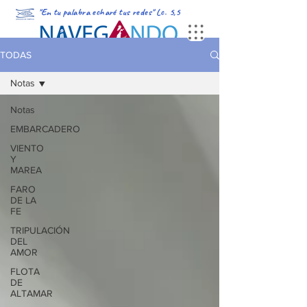
"En tu palabra echaré tus redes" Lc. 5,5
PORTADA
MULTIMEDIA
PODCAST
REVISTA DIGITAL
TODAS
Notas
Notas
EMBARCADERO
VIENTO
Y
MAREA
FARO
DE LA
FE
TRIPULACIÓN
DEL
AMOR
FLOTA
DE
ALTAMAR