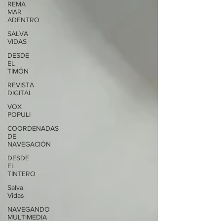
REMA
MAR
ADENTRO
SALVA
VIDAS
DESDE
EL
TIMÓN
REVISTA
DIGITAL
VOX
POPULI
COORDENADAS
DE
NAVEGACIÓN
DESDE
EL
TINTERO
Salva
Vidas
NAVEGANDO
MULTIMEDIA