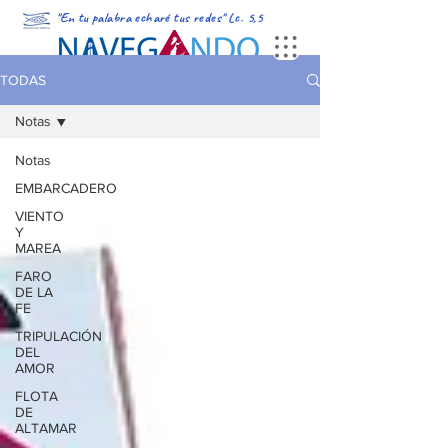
"En tu palabra echaré tus redes" Lc. 5,5
PORTADA
MULTIMEDIA
PODCAST
REVISTA DIGITAL
TODAS
Notas
Notas
EMBARCADERO
VIENTO
Y
MAREA
FARO
DE LA
FE
TRIPULACIÓN
DEL
AMOR
FLOTA
DE
ALTAMAR