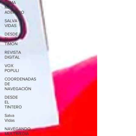
REMA
MAR
ADENTRO
SALVA
VIDAS
DESDE
EL
TIMÓN
REVISTA
DIGITAL
VOX
POPULI
COORDENADAS
DE
NAVEGACIÓN
DESDE
EL
TINTERO
Salva
Vidas
NAVEGANDO
MULTIMEDIA