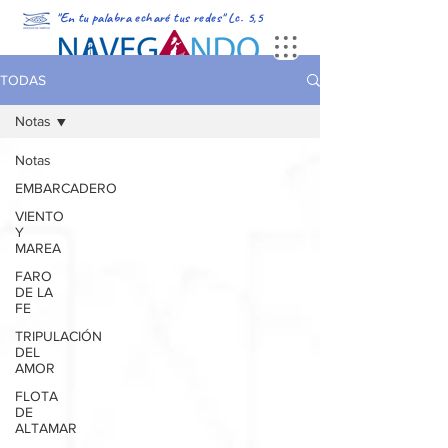
"En tu palabra echaré tus redes" Lc. 5,5
PORTADA
MULTIMEDIA
PODCAST
REVISTA DIGITAL
TODAS
Notas
Notas
EMBARCADERO
VIENTO
Y
MAREA
FARO
DE LA
FE
TRIPULACIÓN
DEL
AMOR
FLOTA
DE
ALTAMAR