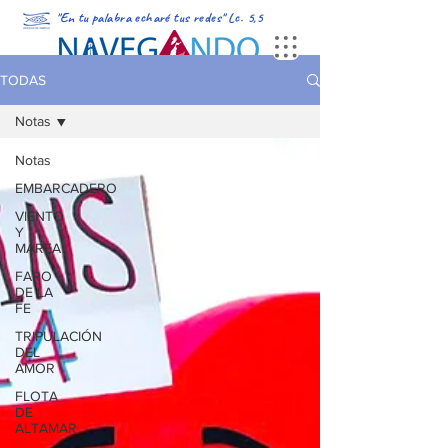
"En tu palabra echaré tus redes" Lc. 5,5
PORTADA
MULTIMEDIA
PODCAST
REVISTA DIGITAL
TODAS
Notas
Notas
EMBARCADERO
VIENTO
Y
MAREA
FARO
DE LA
FE
TRIPULACIÓN
DEL
AMOR
FLOTA
DE
ALTAMAR