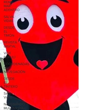
REMA
MAR
ADENTRO
SALVA
VIDAS
DESDE
EL
TIMÓN
REVISTA
DIGITAL
VOX
POPULI
COORDENADAS
DE
NAVEGACIÓN
DESDE
EL
TINTERO
Salva
Vidas
NAVEGANDO
MULTIMEDIA