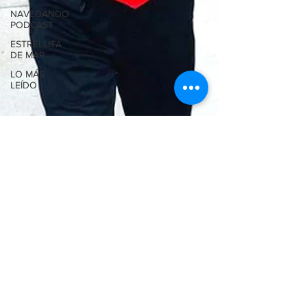
NAVEGANDO
PODCAST
ESTRELLITA
DE MAR
LO MÁS
LEÍDO
Ana Paola Ramos del Angel
31 oct 2025
2 min de lectura
“Holywins”: La
santidad vence y
brilla más fuerte que