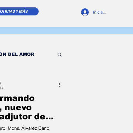
OTICIAS Y MÁS
Iniciar sesión
ÓN DEL AMOR
 TIMÓN
a
ura
Armando
ESDE EL TINTERO
, nuevo
adjutor de
n esperanza,
RELLITA DE MAR
ero, Mons. Álvarez Cano