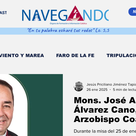
N
AST
"En tu palabra echaré tus redes" Lc. 5,5
VIENTO Y MAREA
FARO DE LA FE
TRIPULACI
EMA MAR ADENTRO
SALVA VIDAS
DESDE EL
Jesús Priciliano Jiménez Tapi
26 ene 2025
5 min de lect
Mons. José 
 POPULI
COORDENADAS DE NAVEGACIÓN
D
Álvarez Cano
Arzobispo Co
Morelia: “Co
O MULTIMEDIA
NAVEGANDO PODCAST
EST
Durante la misa del 25 de en