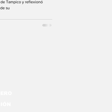
esia”
o de Tampico y reflexionó
 de su
ERO
CIÓN