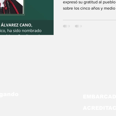
sirvo a la Igl
expresó su gratitud al puebl
sobre los cinco años y medio
egando
EMBARCAD
ACREDITA