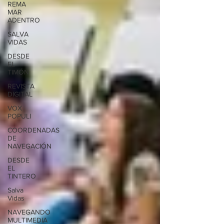
REMA
MAR
ADENTRO
SALVA
VIDAS
DESDE
EL
TIMÓN
REVISTA
DIGITAL
VOX
POPULI
COORDENADAS
DE
NAVEGACIÓN
DESDE
EL
TINTERO
Salva
Vidas
NAVEGANDO
MULTIMEDIA