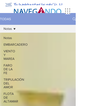
"En tu palabra echaré tus redes" Lc. 5,5
PORTADA
MULTIMEDIA
PODCAST
REVISTA DIGITAL
TODAS
Notas
Notas
EMBARCADERO
VIENTO
Y
MAREA
FARO
DE LA
FE
TRIPULACIÓN
DEL
AMOR
FLOTA
DE
ALTAMAR