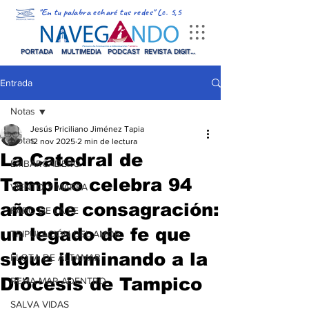
"En tu palabra echaré tus redes" Lc. 5,5
PORTADA
MULTIMEDIA
PODCAST
REVISTA DIGITAL
Entrada
Notas
Jesús Priciliano Jiménez Tapia
Notas
12 nov 2025
2 min de lectura
La Catedral de
EMBARCADERO
Tampico celebra 94
VIENTO Y MAREA
años de consagración:
FARO DE LA FE
un legado de fe que
TRIPULACIÓN DEL AMOR
sigue iluminando a la
FLOTA DE ALTAMAR
Diócesis de Tampico
REMA MAR ADENTRO
SALVA VIDAS