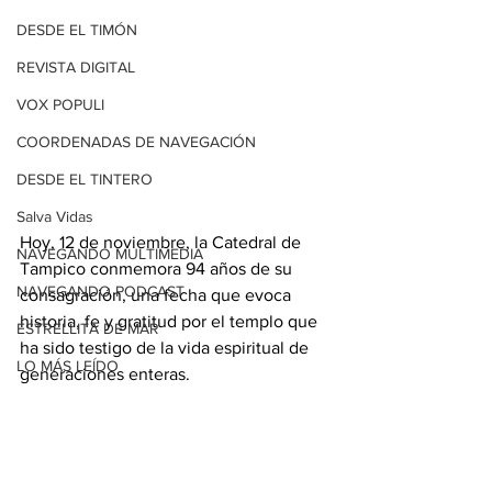
DESDE EL TIMÓN
REVISTA DIGITAL
VOX POPULI
COORDENADAS DE NAVEGACIÓN
DESDE EL TINTERO
Salva Vidas
Hoy, 12 de noviembre, la Catedral de 
NAVEGANDO MULTIMEDIA
Tampico conmemora 94 años de su 
NAVEGANDO PODCAST
consagración, una fecha que evoca 
historia, fe y gratitud por el templo que 
ESTRELLITA DE MAR
ha sido testigo de la vida espiritual de 
LO MÁS LEÍDO
generaciones enteras.