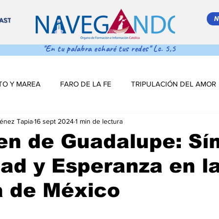
N
AST
"En tu palabra echaré tus redes" Lc. 5,5
TO Y MAREA
FARO DE LA FE
TRIPULACIÓN DEL AMOR
ménez Tapia
16 sept 2024
1 min de lectura
 MAR ADENTRO
SALVA VIDAS
DESDE EL TIMÓN
en de Guadalupe: Sí
ad y Esperanza en l
S DE NAVEGACIÓN
DESDE EL TINTERO
Salva Vidas
a de México
NAVEGANDO PODCAST
ESTRELLITA DE MAR
LO MÁS