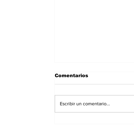
Comentarios
Escribir un comentario...
Con fe y esperanza,
inicia en la Diócesis de
Tampico la