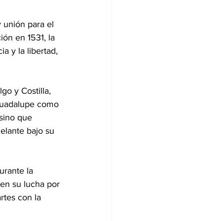
 unión para el 
ón en 1531, la 
 y la libertad, 
o y Costilla, 
 Guadalupe como 
 sino que 
elante bajo su 
urante la 
en su lucha por 
artes con la 