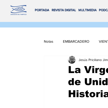
PORTADA
REVISTA DIGITAL
MULTIMEDIA
PODC
Notas
EMBARCADERO
VIEN
Jesús Priciliano Ji
FLOTA DE ALTAMAR
REMA
La Virg
de Unid
VOX POPULI
COORDENADA
Histori
NAVEGANDO MULTIMEDIA