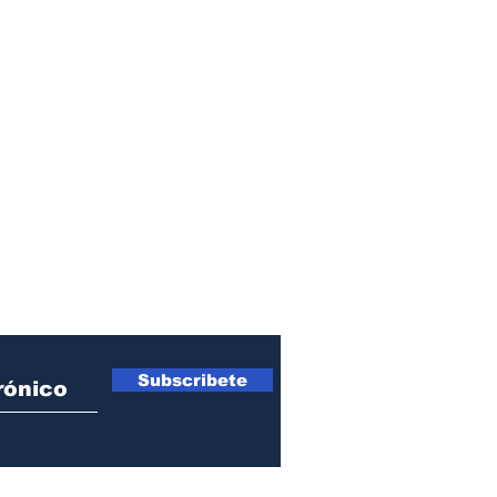
FAJULAVI para
Tam
fortalecer la comunión
eclesial.
egando
EMBARCAD
ACREDITA
EDICIONES
Subscribete