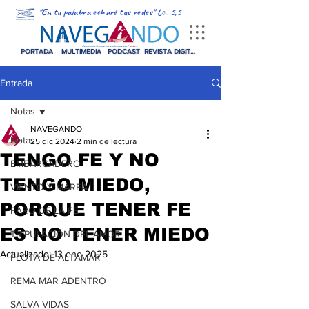
"En tu palabra echaré tus redes" Lc. 5,5
PORTADA
MULTIMEDIA
PODCAST
REVISTA DIGITAL
Entrada
Notas
NAVEGANDO
Notas
25 dic 2024
2 min de lectura
TENGO FE Y NO
EMBARCADERO
TENGO MIEDO,
VIENTO Y MAREA
PORQUE TENER FE
FARO DE LA FE
ES NO TENER MIEDO
TRIPULACIÓN DEL AMOR
Actualizado:
13 ene 2025
FLOTA DE ALTAMAR
REMA MAR ADENTRO
SALVA VIDAS