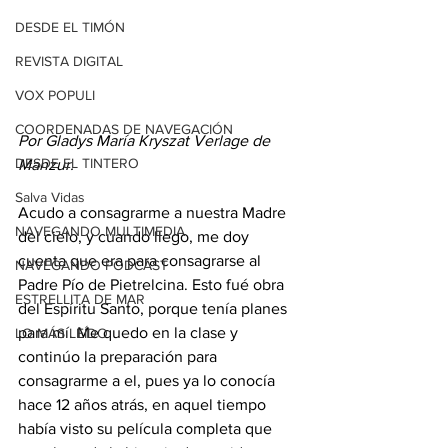
DESDE EL TIMÓN
REVISTA DIGITAL
VOX POPULI
COORDENADAS DE NAVEGACIÓN
Por Gladys María Kryszat Verlage de 
DESDE EL TINTERO
Manzur.
Salva Vidas
Acudo a consagrarme a nuestra Madre 
NAVEGANDO MULTIMEDIA
del cielo, y cuando llego, me doy 
cuenta que era para consagrarse al 
NAVEGANDO PODCAST
Padre Pío de Pietrelcina. Esto fué obra 
ESTRELLITA DE MAR
del Espíritu Santo, porque tenía planes 
para mí. Me quedo en la clase y 
LO MÁS LEÍDO
continúo la preparación para 
consagrarme a el, pues ya lo conocía 
hace 12 años atrás, en aquel tiempo 
había visto su película completa que 