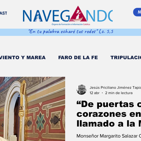
N
AST
"En tu palabra echaré tus redes" Lc. 5,5
VIENTO Y MAREA
FARO DE LA FE
TRIPULACI
EMA MAR ADENTRO
SALVA VIDAS
DESDE EL
Jesús Priciliano Jiménez Tapi
12 abr
2 min de lectura
“De puertas 
 POPULI
COORDENADAS DE NAVEGACIÓN
D
corazones en 
llamado a la 
en la primera
O MULTIMEDIA
NAVEGANDO PODCAST
EST
Monseñor Margarito Salazar 