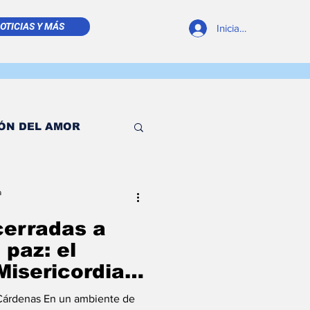
OTICIAS Y MÁS
Iniciar sesión
ÓN DEL AMOR
 TIMÓN
a
cerradas a
ESDE EL TINTERO
paz: el
Misericordia
 misa de
RELLITA DE MAR
Cárdenas En un ambiente de