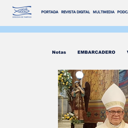
PORTADA
REVISTA DIGITAL
MULTIMEDIA
PODC
Notas
EMBARCADERO
FLOTA DE ALTAMAR
R
REVISTA DIGITAL
VOX
Salva Vidas
NAVEGAND