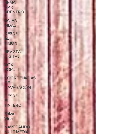
REMA
MAR
ADENTRO
SALVA
VIDAS
DESDE
EL
TIMÓN
REVISTA
DIGITAL
VOX
POPULI
COORDENADAS
DE
NAVEGACIÓN
DESDE
EL
TINTERO
Salva
Vidas
NAVEGANDO
MULTIMEDIA