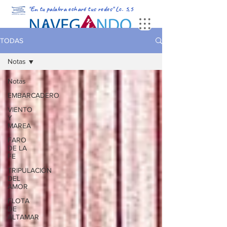
"En tu palabra echaré tus redes" Lc. 5,5
PORTADA
MULTIMEDIA
PODCAST
REVISTA DIGITAL
TODAS
Notas
Notas
EMBARCADERO
VIENTO
Y
MAREA
FARO
DE LA
FE
TRIPULACIÓN
DEL
AMOR
FLOTA
DE
ALTAMAR