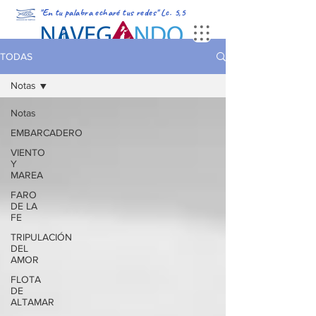
"En tu palabra echaré tus redes" Lc. 5,5
PORTADA
MULTIMEDIA
PODCAST
REVISTA DIGITAL
TODAS
Notas
Notas
EMBARCADERO
VIENTO
Y
MAREA
FARO
DE LA
FE
TRIPULACIÓN
DEL
AMOR
FLOTA
DE
ALTAMAR