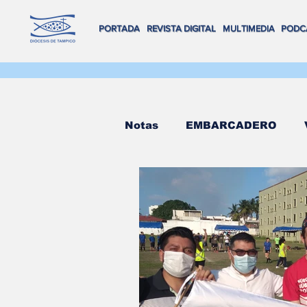
PORTADA
REVISTA DIGITAL
MULTIMEDIA
PODC
Notas
EMBARCADERO
FLOTA DE ALTAMAR
R
REVISTA DIGITAL
VOX
Salva Vidas
NAVEGAND