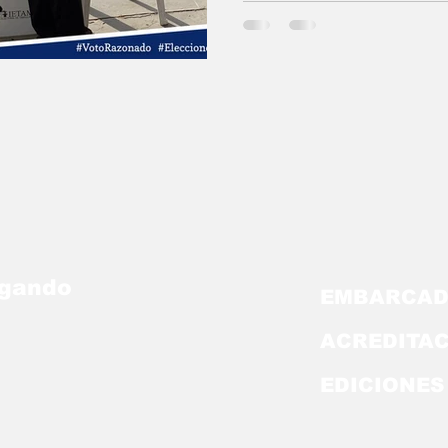
egando
EMBARCAD
ACREDITA
EDICIONES