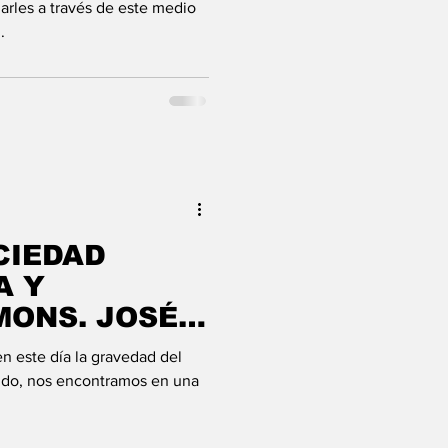
rles a través de este medio
.
CIEDAD
A Y
MONS. JOSÉ
LVAREZ CANO
n este día la gravedad del
do, nos encontramos en una