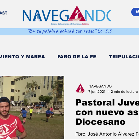
N
AST
"En tu palabra echaré tus redes" Lc. 5,5
VIENTO Y MAREA
FARO DE LA FE
TRIPULACI
EMA MAR ADENTRO
SALVA VIDAS
DESDE EL
NAVEGANDO
7 jun 2021
2 min de lectura
Pastoral Juv
 POPULI
COORDENADAS DE NAVEGACIÓN
D
con nuevo as
Diocesano
O MULTIMEDIA
NAVEGANDO PODCAST
EST
Pbro. José Antonio Álvarez P