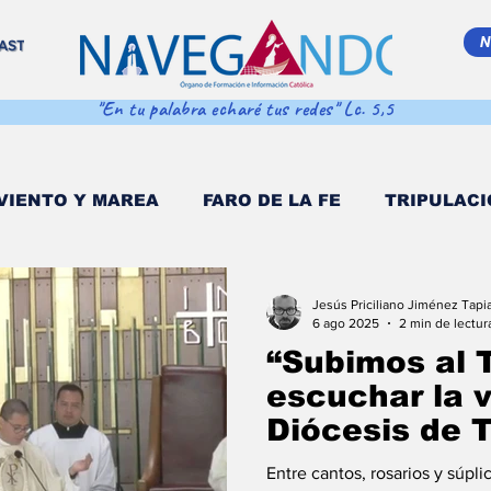
N
AST
"En tu palabra echaré tus redes" Lc. 5,5
VIENTO Y MAREA
FARO DE LA FE
TRIPULACI
EMA MAR ADENTRO
SALVA VIDAS
DESDE EL
Jesús Priciliano Jiménez Tapi
6 ago 2025
2 min de lectur
“Subimos al 
 POPULI
COORDENADAS DE NAVEGACIÓN
D
escuchar la v
Diócesis de 
peregrina con
O MULTIMEDIA
NAVEGANDO PODCAST
EST
Entre cantos, rosarios y súpli