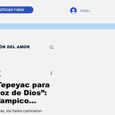
OTICIAS Y MÁS
Iniciar sesión
ÓN DEL AMOR
 TIMÓN
a
a
Tepeyac para
ESDE EL TINTERO
oz de Dios”:
Tampico
 fe y
RELLITA DE MAR
cas, los fieles caminaron