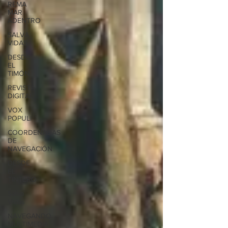
REMA
MAR
ADENTRO
SALVA
VIDAS
DESDE
EL
TIMÓN
REVISTA
DIGITAL
VOX
POPULI
COORDENADAS
DE
NAVEGACIÓN
DESDE
EL
TINTERO
Salva
Vidas
NAVEGANDO
MULTIMEDIA