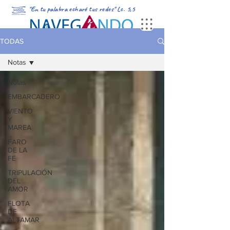
"En tu palabra echaré tus redes" Lc. 5,5
PORTADA
MULTIMEDIA
PODCAST
REVISTA DIGITAL
TODAS
Notas
Notas
EMBARCADERO
VIENTO
Y
MAREA
FARO
DE LA
FE
TRIPULACIÓN
DEL
AMOR
FLOTA
DE
ALTAMAR