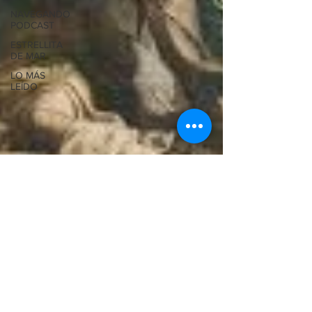
NAVEGANDO
PODCAST
ESTRELLITA
DE MAR
LO MÁS
LEÍDO
Pbro. José Luis Cervantes
8 ago 2025
1 min de lectura
USO CRISTIANO DE