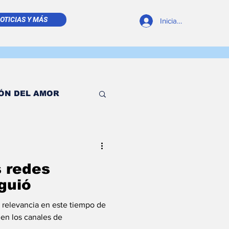
OTICIAS Y MÁS
Iniciar sesión
ÓN DEL AMOR
 TIMÓN
s redes
ESDE EL TINTERO
iguió
o relevancia en este tiempo de
RELLITA DE MAR
anales de