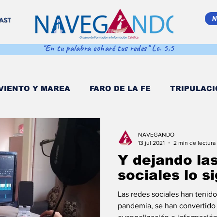
N
AST
"En tu palabra echaré tus redes" Lc. 5,5
VIENTO Y MAREA
FARO DE LA FE
TRIPULACI
EMA MAR ADENTRO
SALVA VIDAS
DESDE EL
NAVEGANDO
13 jul 2021
2 min de lectura
Y dejando la
 POPULI
COORDENADAS DE NAVEGACIÓN
D
sociales lo s
Las redes sociales han tenid
O MULTIMEDIA
NAVEGANDO PODCAST
EST
pandemia, se han convertido en los c