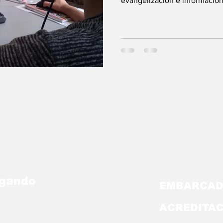
evangelización e información.
egando
EMBARCAD
ACREDITA