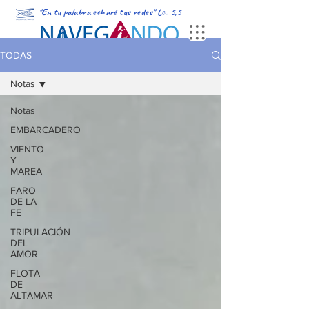
"En tu palabra echaré tus redes" Lc. 5,5
PORTADA
MULTIMEDIA
PODCAST
REVISTA DIGITAL
TODAS
Notas
Notas
EMBARCADERO
VIENTO
Y
MAREA
FARO
DE LA
FE
TRIPULACIÓN
DEL
AMOR
FLOTA
DE
ALTAMAR