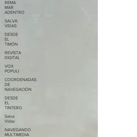
REMA
MAR
ADENTRO
SALVA
VIDAS
DESDE
EL
TIMÓN
REVISTA
DIGITAL
VOX
POPULI
COORDENADAS
DE
NAVEGACIÓN
DESDE
EL
TINTERO
Salva
Vidas
NAVEGANDO
MULTIMEDIA