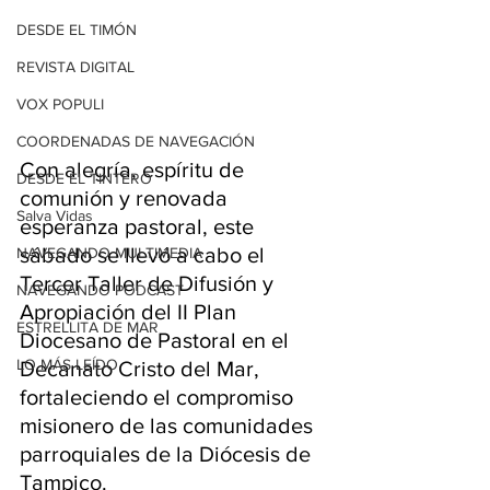
DESDE EL TIMÓN
REVISTA DIGITAL
VOX POPULI
COORDENADAS DE NAVEGACIÓN
Con alegría, espíritu de 
DESDE EL TINTERO
comunión y renovada 
Salva Vidas
esperanza pastoral, este 
sábado se llevó a cabo el 
NAVEGANDO MULTIMEDIA
Tercer Taller de Difusión y 
NAVEGANDO PODCAST
Apropiación del II Plan 
ESTRELLITA DE MAR
Diocesano de Pastoral en el 
LO MÁS LEÍDO
Decanato Cristo del Mar, 
fortaleciendo el compromiso 
misionero de las comunidades 
parroquiales de la Diócesis de 
Tampico.