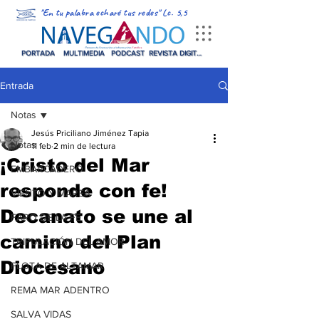
"En tu palabra echaré tus redes" Lc. 5,5
PORTADA
MULTIMEDIA
PODCAST
REVISTA DIGITAL
Entrada
Notas
Jesús Priciliano Jiménez Tapia
Notas
11 feb
2 min de lectura
¡Cristo del Mar
EMBARCADERO
responde con fe!
VIENTO Y MAREA
Decanato se une al
FARO DE LA FE
camino del Plan
TRIPULACIÓN DEL AMOR
Diocesano
FLOTA DE ALTAMAR
REMA MAR ADENTRO
SALVA VIDAS