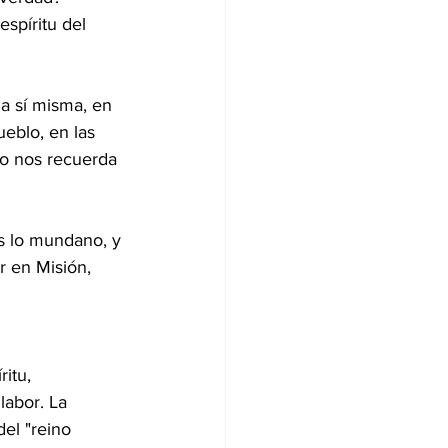
espíritu del 
 a sí misma, en 
ueblo, en las 
mo nos recuerda 
ás lo mundano, y 
ir en Misión, 
itu, 
abor. La 
el "reino 