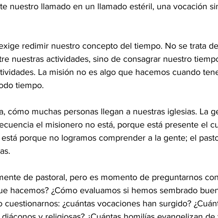
te nuestro llamado en un llamado estéril, una vocación si
exige redimir nuestro concepto del tiempo. No se trata de
re nuestras actividades, sino de consagrar nuestro tiempo
ctividades. La misión no es algo que hacemos cuando ten
odo tiempo.
a, cómo muchas personas llegan a nuestras iglesias. La g
ecuencia el misionero no está, porque está presente el c
no está porque no logramos comprender a la gente; el past
as.
ente de pastoral, pero es momento de preguntarnos con
ue hacemos? ¿Cómo evaluamos si hemos sembrado buena
mo cuestionarnos: ¿cuántas vocaciones han surgido? ¿Cuán
 diáconos y religiosas? ¿Cuántas homilías evangelizan de