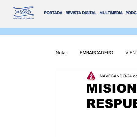
PORTADA
REVISTA DIGITAL
MULTIMEDIA
PODC
Notas
EMBARCADERO
VIEN
NAVEGANDO
24 o
FLOTA DE ALTAMAR
REMA
MISION
RESPU
VOX POPULI
COORDENADA
NAVEGANDO MULTIMEDIA