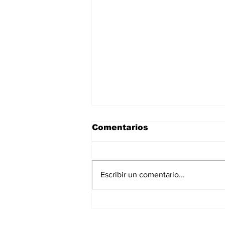
Comentarios
Escribir un comentario...
Con fe y esperanza,
inicia en la Diócesis de
Tampico la