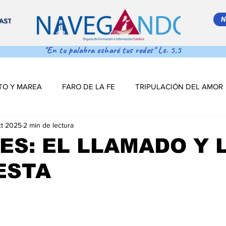
N
AST
"En tu palabra echaré tus redes" Lc. 5,5
TO Y MAREA
FARO DE LA FE
TRIPULACIÓN DEL AMOR
ct 2025
2 min de lectura
 MAR ADENTRO
SALVA VIDAS
DESDE EL TIMÓN
ES: EL LLAMADO Y 
ESTA
S DE NAVEGACIÓN
DESDE EL TINTERO
Salva Vidas
NAVEGANDO PODCAST
ESTRELLITA DE MAR
LO MÁS