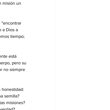
n misión un 
 "encontrar 
 a Dios a 
emos tiempo; 
ente está 
uerpo, pero su 
or no siempre 
 honestidad: 
 semilla? 
tas misiones? 
 verdad? 