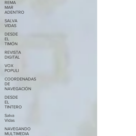
REMA
MAR
ADENTRO
SALVA
VIDAS
DESDE
EL
TIMÓN
REVISTA
DIGITAL
VOX
POPULI
COORDENADAS
DE
NAVEGACIÓN
DESDE
EL
TINTERO
Salva
Vidas
NAVEGANDO
MULTIMEDIA