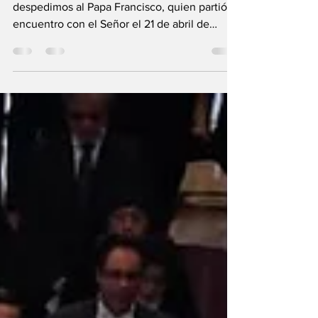
Cónclave
Con profunda tristeza, pero llenos de fe,
despedimos al Papa Francisco, quien partió al
encuentro con el Señor el 21 de abril de
2025. Su ministerio dejó una huella
imborrable en la catequesis y en la vida de la
Iglesia. Ahora, mientras 135 cardenales se
preparan para el cónclave —que se celebrará
entre el 6 y el 11 de mayo en la Capilla Sixtina,
volvamos la mirada a su legado y al
significado de este importante
discernimiento.