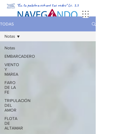
"En tu palabra echaré tus redes" Lc. 5,5
PORTADA
MULTIMEDIA
PODCAST
REVISTA DIGITAL
TODAS
Notas
Notas
EMBARCADERO
VIENTO
Y
MAREA
FARO
DE LA
FE
TRIPULACIÓN
DEL
AMOR
FLOTA
DE
ALTAMAR